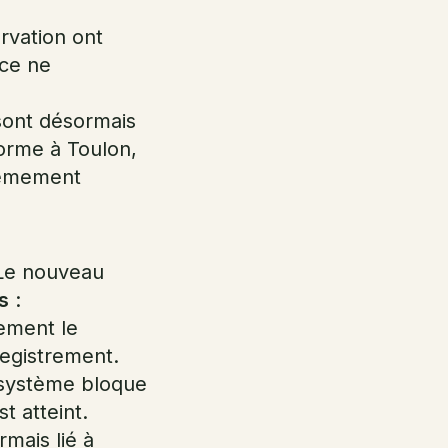
rvation ont
nce ne
sont désormais
orme à Toulon,
trêmement
 Le nouveau
s
:
ement le
egistrement.
 système bloque
t atteint.
mais lié à