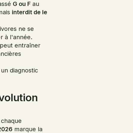
lassé
G ou F
au
mais
interdit de le
ivores ne se
r à l'année.
peut entraîner
ancières
un diagnostic
volution
, chaque
2026
marque la