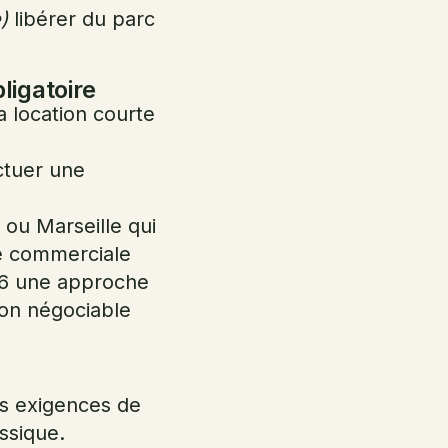
)
libérer du parc
ligatoire
a location courte
ctuer une
ou Marseille qui
e commerciale
26 une approche
non négociable
es exigences de
ssique.