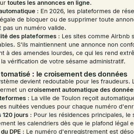
sur
toutes les annonces en ligne
.
automatique :
En 2026, les plateformes de rése
n légale de bloquer ou de supprimer toute anno
 pas un numéro valide.
ité des plateformes :
Les sites comme Airbnb 
bles. S'ils maintiennent une annonce non conf
ent à des amendes lourdes, ce qui les rend ex
r la vérification de votre sésame administratif.
utomatisé : le croisement des données
système devient redoutable pour les fraudeurs.
 permet un
croisement automatique des donnée
ateformes :
La ville de Toulon reçoit automatiqu
s nuitées vendues pour chaque numéro d'enr
120 jours :
Pour les résidences principales, le
ent les calendriers dès que le plafond légal es
 du DPE :
Le numéro d'enregistrement est désor