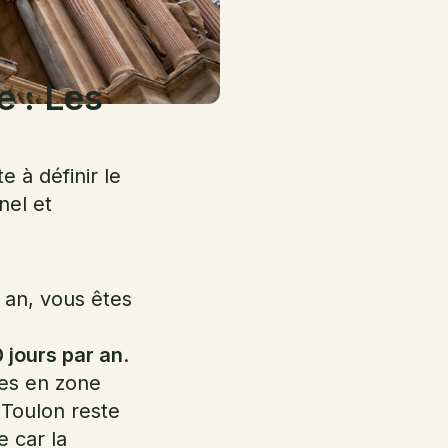
e : Les
 à définir le
nel et
 an, vous êtes
 jours par an
.
es en zone
i Toulon reste
e car la