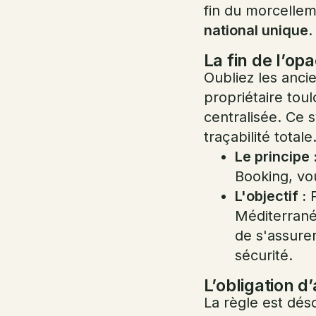
fin du morcellem
national unique
.
La fin de l’op
Oubliez les anci
propriétaire toul
centralisée. Ce 
traçabilité totale
Le principe 
Booking, vo
L'objectif :
P
Méditerranée
de s'assure
sécurité.
L’obligation 
La règle est dés