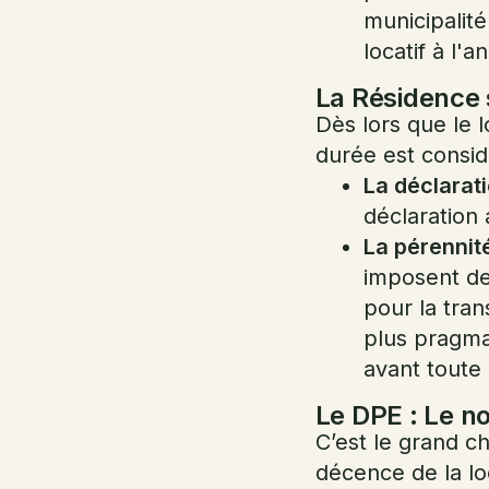
municipalit
locatif à l'a
La Résidence 
Dès lors que le l
durée est consi
La déclarati
déclaration 
La pérennité
imposent de
pour la tra
plus pragma
avant toute 
Le DPE : Le n
C’est le grand c
décence de la loc