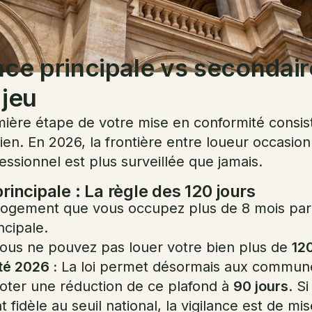
nce principale vs secondair
 jeu
mière étape de votre mise en conformité consiste
ien. En 2026, la frontière entre loueur occasion
essionnel est plus surveillée que jamais.
rincipale : La règle des 120 jours
 logement que vous occupez plus de 8 mois par
ncipale.
us ne pouvez pas louer votre bien plus de
120
é 2026 :
La loi permet désormais aux commun
oter une réduction de ce plafond à
90 jours
. S
t fidèle au seuil national, la vigilance est de mis