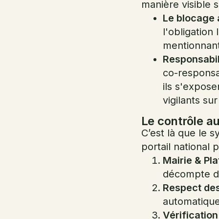
manière visible 
Le blocage 
l'obligatio
mentionnant
Responsabil
co-responsa
ils s'expos
vigilants su
Le contrôle a
C’est là que le 
portail national
Mairie & Pl
décompte de
Respect des 
automatiquem
Vérification