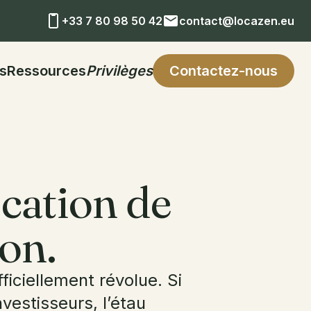
+33 7 80 98 50 42
contact@locazen.eu
ts
Ressources
Privilèges
Contactez-nous
ocation de
on.
ficiellement révolue. Si
nvestisseurs, l’étau