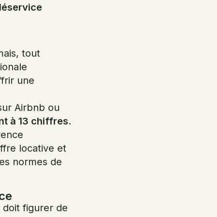
léservice
ais, tout
ionale
frir une
ur Airbnb ou
 à 13 chiffres
.
vence
fre locative et
les normes de
nce
doit figurer de