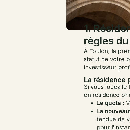
1. Réside
règles du
À Toulon, la pre
statut de votre b
investisseur prof
La résidence p
Si vous louez le
en résidence pri
Le quota :
Vo
La nouveaut
tendue de v
pour l'instan