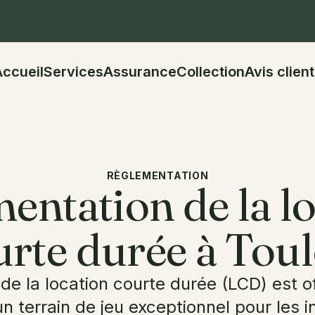
Accueil
Services
Assurance
Collection
Avis clien
RÈGLEMENTATION
entation de la l
urte durée à Toul
e la location courte durée (LCD) est of
n terrain de jeu exceptionnel pour les i